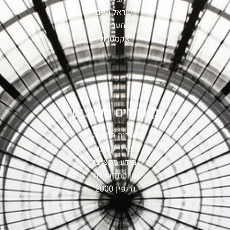
ישראל היום
מעריב
אקסטרה
קישורים חשובים
אודות החברה
פרוייקטים
מידע מקצועי
מן התקשורת
גרופין 2000