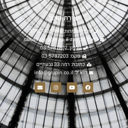
יצירת קשר
טלפון מכירות: 1-700-700-998
דוא"ל מכירות:
sales1@grupin.co.il
טלפון: 03-5787802
פקס: 03-5787203
כתובת: רמה 33 גבעתיים
דוא"ל:
info@grupin.co.il